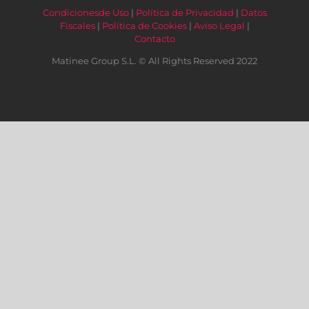
Condicionesde Uso
|
Política de Privacidad
|
Datos
Fiscales
|
Política de Cookies
|
Aviso Legal
|
Contacto
Matinee Group S.L. © All Rights Reserved 2022