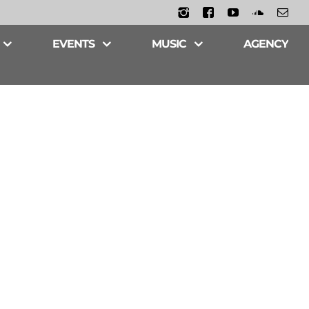
Instagram
Facebook
YouTube
Soundclo
Emai
EVENTS
MUSIC
AGENCY