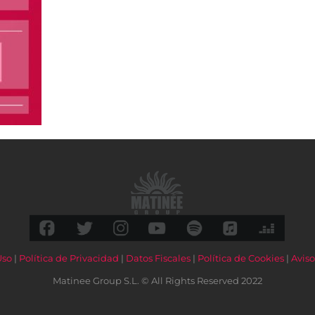
Uso
|
Política de Privacidad
|
Datos Fiscales
|
Política de Cookies
|
Aviso
Matinee Group S.L. © All Rights Reserved 2022