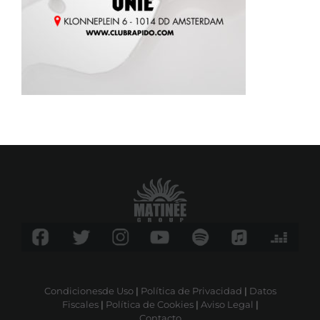
Condicionesde Uso
|
Política de Privacidad
|
Datos
Fiscales
|
Política de Cookies
|
Aviso Legal
|
Contacto