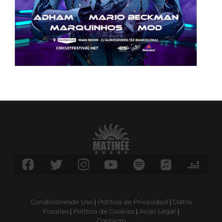
Condicionesde Uso
|
Política de Privacidad
|
Datos
Fiscales
|
Política de Cookies
|
Aviso Legal
|
Contacto