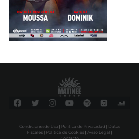
Condicionesde Uso
|
Política de Privacidad
|
Datos
Fiscales
|
Política de Cookies
|
Aviso Legal
|
Contacto