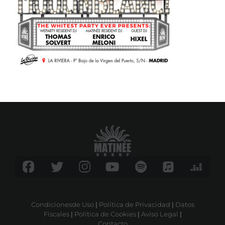
Condicionesde Uso
|
Política de Privacidad
|
Datos
Fiscales
|
Política de Cookies
|
Aviso Legal
|
Contacto