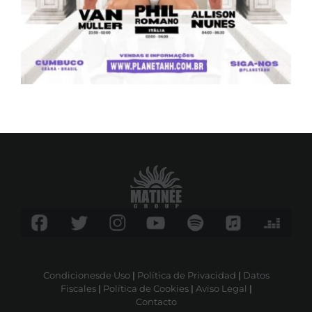
Condicionesde Uso
|
Política de Privacidad
|
Datos
Fiscales
|
Política de Cookies
|
Aviso Legal
|
Contacto