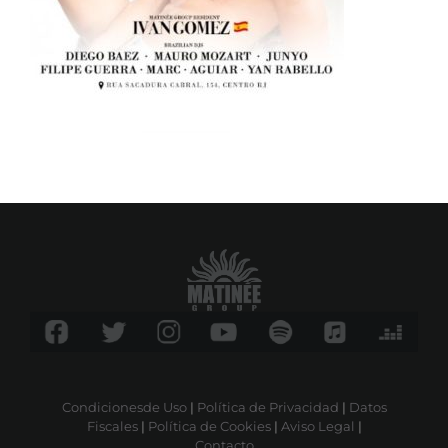
Condicionesde Uso
|
Política de Privacidad
|
Datos
Fiscales
|
Política de Cookies
|
Aviso Legal
|
Contacto