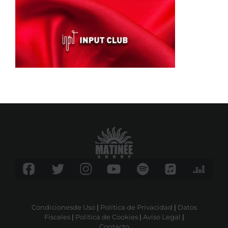
Condicionesde Uso
|
Política de Privacidad
|
Datos
Fiscales
|
Política de Cookies
|
Aviso Legal
|
Contacto