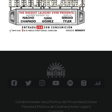
Condicionesde Uso
|
Política de Privacidad
|
Datos
Fiscales
|
Política de Cookies
|
Aviso Legal
|
Contacto