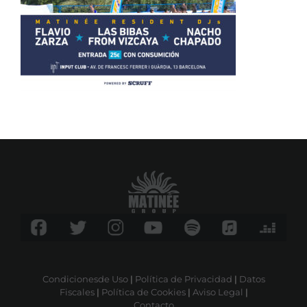
Condicionesde Uso
|
Política de Privacidad
|
Datos
Fiscales
|
Política de Cookies
|
Aviso Legal
|
Contacto