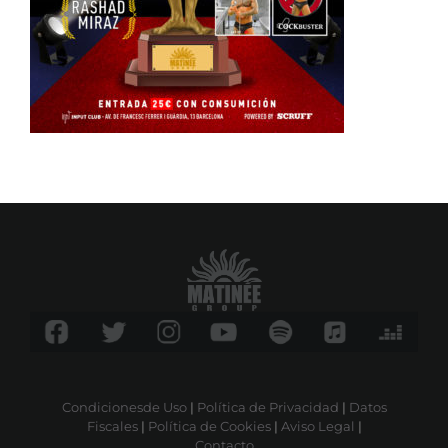
Condicionesde Uso
|
Política de Privacidad
|
Datos
Fiscales
|
Política de Cookies
|
Aviso Legal
|
Contacto