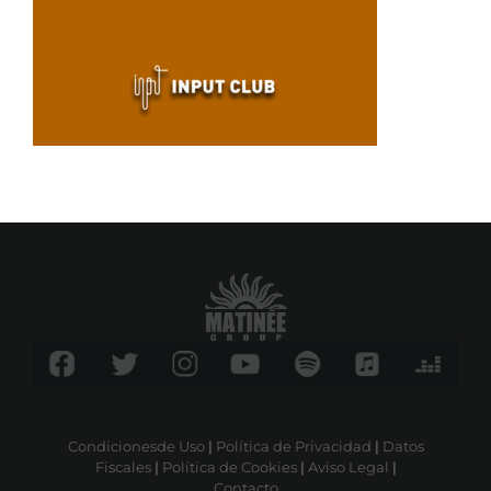
Condicionesde Uso
|
Política de Privacidad
|
Datos
Fiscales
|
Política de Cookies
|
Aviso Legal
|
Contacto