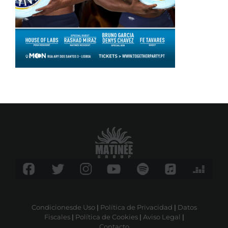
Condicionesde Uso
|
Política de Privacidad
|
Datos
Fiscales
|
Política de Cookies
|
Aviso Legal
|
Contacto