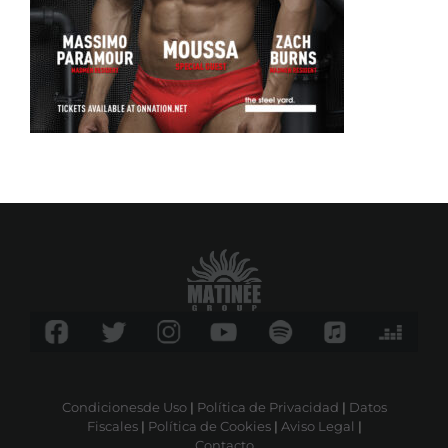
Condicionesde Uso
|
Política de Privacidad
|
Datos
Fiscales
|
Política de Cookies
|
Aviso Legal
|
Contacto