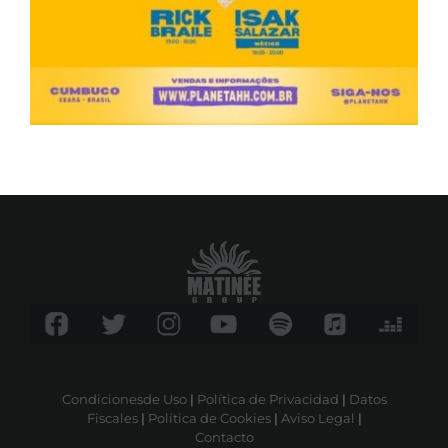
Condicionesde Uso
|
Política de Privacidad
|
Datos
Fiscales
|
Política de Cookies
|
Aviso Legal
|
Contacto