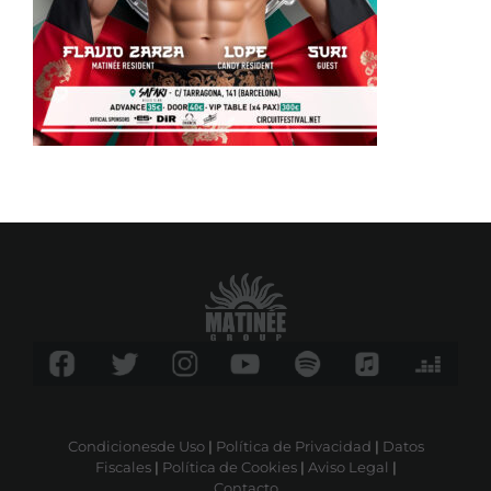
Condicionesde Uso
|
Política de Privacidad
|
Datos
Fiscales
|
Política de Cookies
|
Aviso Legal
|
Contacto