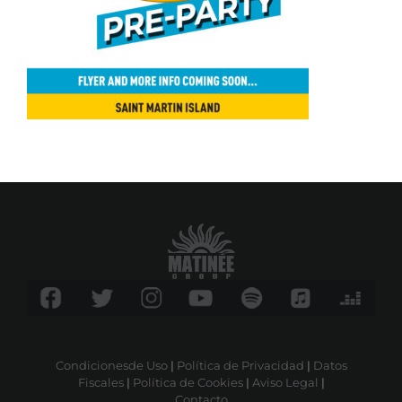
Condicionesde Uso
|
Política de Privacidad
|
Datos
Fiscales
|
Política de Cookies
|
Aviso Legal
|
Contacto