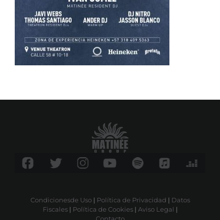
Condicionesde Uso
|
Política de Privacidad
|
Datos
Fiscales
|
Política de Cookies
|
Aviso Legal
|
Contacto