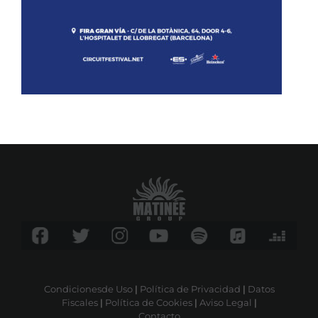
Condicionesde Uso
|
Política de Privacidad
|
Datos
Fiscales
|
Política de Cookies
|
Aviso Legal
|
Contacto