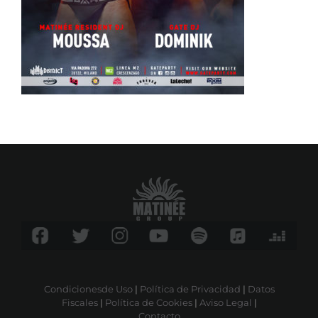
Condicionesde Uso
|
Política de Privacidad
|
Datos
Fiscales
|
Política de Cookies
|
Aviso Legal
|
Contacto