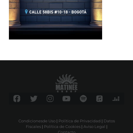
Condicionesde Uso
|
Política de Privacidad
|
Datos
Fiscales
|
Política de Cookies
|
Aviso Legal
|
Contacto