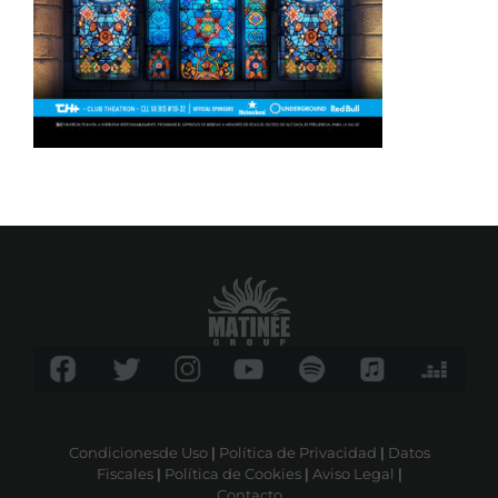
Condicionesde Uso
|
Política de Privacidad
|
Datos
Fiscales
|
Política de Cookies
|
Aviso Legal
|
Contacto