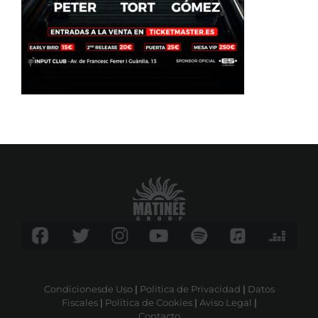
Condicionesde Uso
|
Política de Privacidad
|
Datos
Fiscales
|
Política de Cookies
|
Aviso Legal
|
Contacto