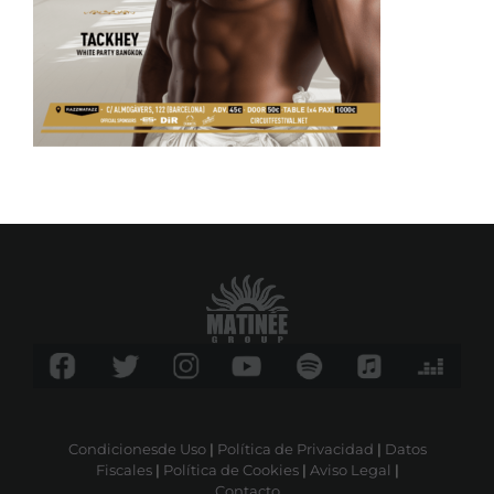
Condicionesde Uso
|
Política de Privacidad
|
Datos
Fiscales
|
Política de Cookies
|
Aviso Legal
|
Contacto