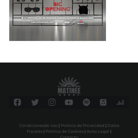
Condicionesde Uso
|
Política de Privacidad
|
Datos
Fiscales
|
Política de Cookies
|
Aviso Legal
|
Contacto