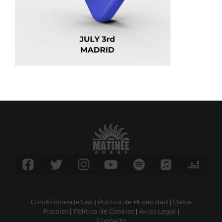
Condicionesde Uso
|
Política de Privacidad
|
Datos
Fiscales
|
Política de Cookies
|
Aviso Legal
|
Contacto