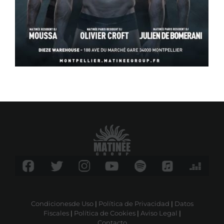
Condicionesde Uso
|
Política de Privacidad
|
Datos
Fiscales
|
Política de Cookies
|
Aviso Legal
|
Contacto