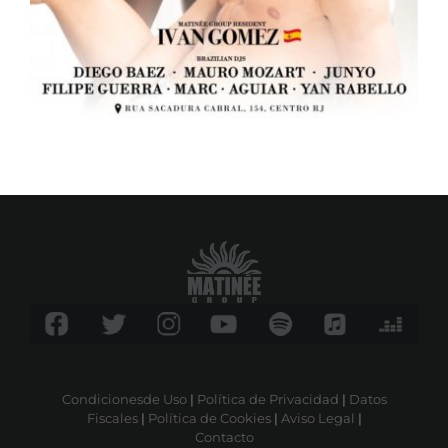
Condicionesde Uso
|
Política de Privacidad
|
Datos
Fiscales
|
Política de Cookies
|
Aviso Legal
|
Contacto