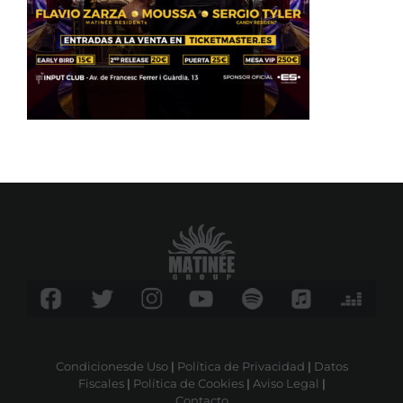
Condicionesde Uso
|
Política de Privacidad
|
Datos
Fiscales
|
Política de Cookies
|
Aviso Legal
|
Contacto